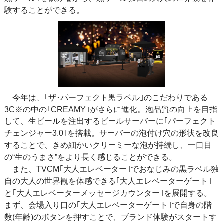
験することができる。
今年は、｢ザ･パーフェクト黒ラベル｣のこだわりである
3C※の中の｢CREAMY｣がさらに進化。泡品質の向上を目指
して、生ビールを注出するビールサーバーに｢パーフェクト
チェンジャー3.0｣を搭載。サーバーの泡付け穴の形状を改良
することで、きめ細かいクリーミーな泡が持続し、一口目
の“生のうまさ”をより長く感じることができる。
また、TVCM｢大人エレベーター｣でおなじみの黒ラベル独
自の大人の世界観を体感できる｢大人エレベーターゲート｣
と｢大人エレベーターメッセージカウンター｣を展開する。
まず、会場入り口の｢大人エレベーターゲート｣で自身の階
数(年齢)のボタンを押すことで、ブランド体験がスタートす