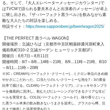
る。そして、｢大人エレベーターメッセージカウンター｣で
はTVCMで語られる妻夫木さんと出演者のメッセージが卓上
に映し出され、｢ザ･パーフェクト黒ラベル｣を飲みながら素
敵な大人たちの対話を楽しめる。
特設サイト：
https://www.sapporobeer.jp/beer/wagon2025/
【THE PERFECT 黒ラベル WAGON】
開催場所：立誠ひろば（京都市中京区蛸薬師通河原町東入
備前島町310−2 立誠ガーデン ヒューリック京都1F）
開催日：8月7日～8月11日
開催時間：8/7～8/8…14時～21時、8/9…11時～21時、8/10
～8/11…11時～20時
※3C：CREAMY(パーフェクト･クリーミー)…ミクロン単位のきめ細
やかさにこだわった、口当たりのいいクリーミーな泡を7：3の黄金
比率で届ける。CLEAR(パーフェクト･クリア)…ジョッキやタンブラ
ーを徹底的に洗浄し、飲むたびにレーシングができるクリアな生ビ
ールを実現する。COLD(パーフェクト･コールド)…味や香りといっ
た黒ラベル本来の飲み飽きないうまさを追求し、グラスから樽、注
出まで徹底した温度管理を行う