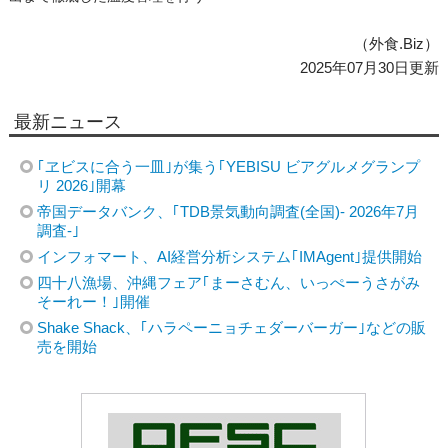
（外食.Biz）
2025年07月30日更新
最新ニュース
｢ヱビスに合う一皿｣が集う｢YEBISU ビアグルメグランプ
リ 2026｣開幕
帝国データバンク、｢TDB景気動向調査(全国)- 2026年7月
調査-｣
インフォマート、AI経営分析システム｢IMAgent｣提供開始
四十八漁場、沖縄フェア｢まーさむん、いっぺーうさがみ
そーれー！｣開催
Shake Shack、｢ハラペーニョチェダーバーガー｣などの販
売を開始