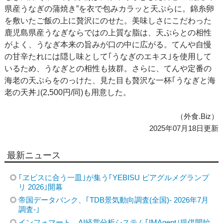
県産うなぎの蒲焼き”を衣で包みカラッと天ぷらに。錦糸卵
を敷いたご飯の上に贅沢にのせた。美味しさにこだわった
鹿児島県産うなぎならではの上質な脂は、天ぷらとの相性
がよく、うなぎ本来の旨みが口の中に広がる。てんや自慢
の甘辛たれには隠し味として｢うなぎのエキス｣を使用して
いるため、うなぎとの相性も抜群。さらに、てんや定番の
海老の天ぷらをのっけた、見た目も贅沢な一杯｢うなぎと海
老の天丼｣(2,500円/同)も用意した。
（外食.Biz）
2025年07月18日更新
最新ニュース
｢ヱビスに合う一皿｣が集う｢YEBISU ビアグルメグランプ
リ 2026｣開幕
帝国データバンク、｢TDB景気動向調査(全国)- 2026年7月
調査-｣
インフォマート、AI経営分析システム｢IMAgent｣提供開始