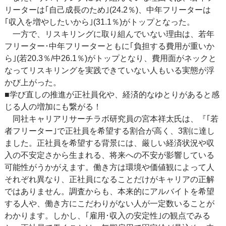
リーターは｢自己成長のため｣(24.2％)、中年フリーターは
｢収入を増やしたいから｣(31.1％)がトップとなった。
一方で、リスキリングに取り組んでいない理由は、若年
フリーター･中年フリーターともに｢負担する費用が重いか
ら｣(若20.3％/中26.1％)がトップとなり、費用面がネックと
なってリスキリングを実践できていない人もいる実態が浮
かび上がった。
■学び直しの推進が正社員化や、経済的なゆとりがあると感
じる人の増加にも繋がる！
同社キャリアリサーチラボ研究員の宮本祥太氏は、『｢若
者フリーター｣で正社員を希望する割合が高く、3割に達し
ました。正社員を希望する背景には、厳しい経済状況や収
入の不安定さから生まれる、将来への不安が影響している
可能性がうかがえます。働き方は環境や価値観によって人
それぞれ異なり、正社員になることだけがキャリアの正解
ではありません。調査からも、本来的にアルバイトを希望
する人や、働き方にこだわりがない人が一定数いることが
わかります。しかし、｢雇用･収入の安定性｣の観点でみる