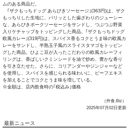
ムのある商品だ。
｢ザクもっちドッグ あらびきソーセージ｣(363円)は、ザク
もっちりした生地に、パリッとした歯ざわりのジューシー
な、あらびきポークソーセージをサンドし、つぶつぶ野菜
入りケチャップをトッピングした商品。｢ザクもっちドッグ
欧風カレー｣(319円)は、スパイス香るコクとうま味の欧風カ
レーをサンドし、半熟玉子風のスライスタマゴをトッピン
グした商品。ひよこ豆が入ったこだわりの欧風カレーフィ
リングは、香ばしいクミンシードを油で炒め、豊かな香り
を引き立たせた。さらに、コリアンダーやジンジャーなど
を使用し、スパイスを感じられる味わいに、ビーフエキス
を加えることでコクとうま味を増している。
※金額は、店内飲食時の｢税込み｣価格
（外食.Biz）
2025年07月02日更新
最新ニュース