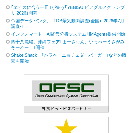
｢ヱビスに合う一皿｣が集う｢YEBISU ビアグルメグランプ
リ 2026｣開幕
帝国データバンク、｢TDB景気動向調査(全国)- 2026年7月
調査-｣
インフォマート、AI経営分析システム｢IMAgent｣提供開始
四十八漁場、沖縄フェア｢まーさむん、いっぺーうさがみ
そーれー！｣開催
Shake Shack、｢ハラペーニョチェダーバーガー｣などの販
売を開始