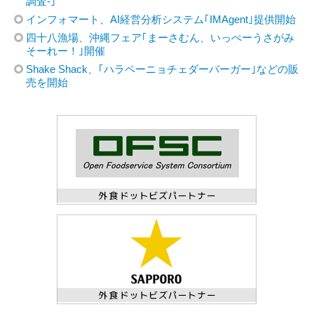
調査-｣
インフォマート、AI経営分析システム｢IMAgent｣提供開始
四十八漁場、沖縄フェア｢まーさむん、いっぺーうさがみ
そーれー！｣開催
Shake Shack、｢ハラペーニョチェダーバーガー｣などの販
売を開始