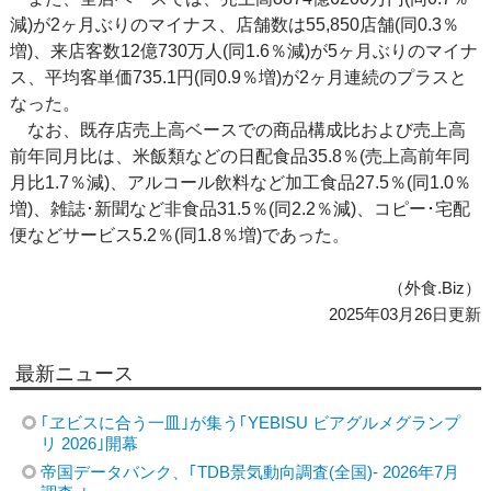
減)が2ヶ月ぶりのマイナス、店舗数は55,850店舗(同0.3％
増)、来店客数12億730万人(同1.6％減)が5ヶ月ぶりのマイナ
ス、平均客単価735.1円(同0.9％増)が2ヶ月連続のプラスと
なった。
なお、既存店売上高ベースでの商品構成比および売上高
前年同月比は、米飯類などの日配食品35.8％(売上高前年同
月比1.7％減)、アルコール飲料など加工食品27.5％(同1.0％
増)、雑誌･新聞など非食品31.5％(同2.2％減)、コピー･宅配
便などサービス5.2％(同1.8％増)であった。
（外食.Biz）
2025年03月26日更新
最新ニュース
｢ヱビスに合う一皿｣が集う｢YEBISU ビアグルメグランプ
リ 2026｣開幕
帝国データバンク、｢TDB景気動向調査(全国)- 2026年7月