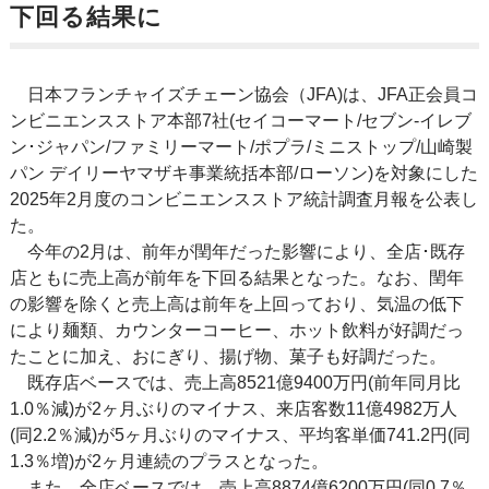
下回る結果に
日本フランチャイズチェーン協会（JFA)は、JFA正会員コ
ンビニエンスストア本部7社(セイコーマート/セブン-イレブ
ン･ジャパン/ファミリーマート/ポプラ/ミニストップ/山崎製
パン デイリーヤマザキ事業統括本部/ローソン)を対象にした
2025年2月度のコンビニエンスストア統計調査月報を公表し
た。
今年の2月は、前年が閏年だった影響により、全店･既存
店ともに売上高が前年を下回る結果となった。なお、閏年
の影響を除くと売上高は前年を上回っており、気温の低下
により麺類、カウンターコーヒー、ホット飲料が好調だっ
たことに加え、おにぎり、揚げ物、菓子も好調だった。
既存店ベースでは、売上高8521億9400万円(前年同月比
1.0％減)が2ヶ月ぶりのマイナス、来店客数11億4982万人
(同2.2％減)が5ヶ月ぶりのマイナス、平均客単価741.2円(同
1.3％増)が2ヶ月連続のプラスとなった。
また、全店ベースでは、売上高8874億6200万円(同0.7％