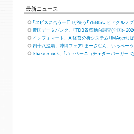
最新ニュース
｢ヱビスに合う一皿｣が集う｢YEBISU ビアグルメグラ
帝国データバンク、｢TDB景気動向調査(全国)- 202
インフォマート、AI経営分析システム｢IMAgent｣
四十八漁場、沖縄フェア｢まーさむん、いっぺーう
Shake Shack、｢ハラペーニョチェダーバーガー