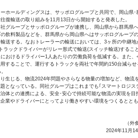
ーホールディングスは、サッポログループと共同で、岡山県･
往復輸送の取り組みを11月13日から開始すると発表した。
社グループとサッポログループが連携し、岡山県から群馬県
プの飲料製品などを、群馬県から岡山県へはサッポログループ
を輸送する。なおトレーラーの輸送においては、3ヶ所の中継地
トラックドライバーがリレー形式で輸送(スイッチ輸送)するこ
送におけるドライバー1人あたりの労働負荷を低減する。また、
用することで、運行するトラックを両社で年間約150台減らせ
る。
生じる、物流2024年問題やさらなる物量の増加など、物流
題となっている。同社グループはこれまでも｢スマートロジス
自治体との連携による、安全･安心で持続可能な物流の実現を目
流企業やドライバーにとってより働きやすい環境をつくるとと
。
（外食
2024年11月