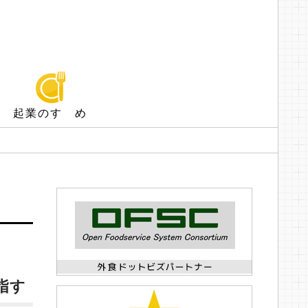
起業のすゝめ
指す