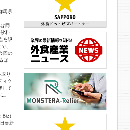
群馬県
へは同
の飲料
点を設
とで、
今回の
るほ
を取り
ティク
指して
もに、
.Biz）
14日更新