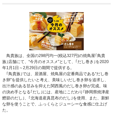
鳥貴族は、全国の298円均一(税込327円)の焼鳥屋｢鳥貴
族｣店舗にて、“今月のオススメ”として、｢だし巻き｣を2020
年1月1日～2月29日の期間で提供する。
｢鳥貴族｣では、居酒屋、焼鳥屋の定番商品である“だし巻
き卵”を提供したいと考え、美味しいだし巻き卵を追求し、
出汁感のある甘みを抑えた関西風のだし巻き卵が完成。味
の決め手となる｢だし｣には、産地にこだわり｢静岡県焼津産
鰹節のだし｣、｢北海道産真昆布のだし｣を使用、また、新鮮
な卵を使うことで、ふっくらとジューシーな食感に仕上げ
た。