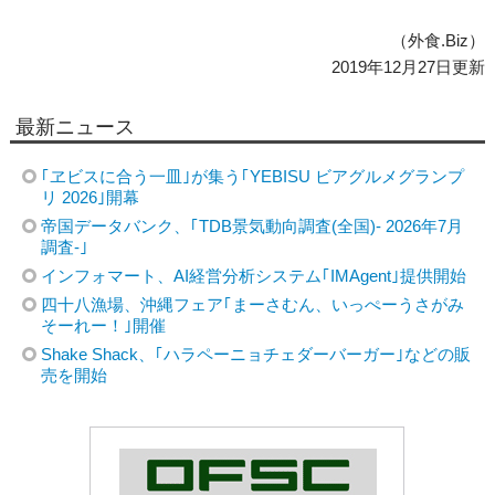
（外食.Biz）
2019年12月27日更新
最新ニュース
｢ヱビスに合う一皿｣が集う｢YEBISU ビアグルメグランプ
リ 2026｣開幕
帝国データバンク、｢TDB景気動向調査(全国)- 2026年7月
調査-｣
インフォマート、AI経営分析システム｢IMAgent｣提供開始
四十八漁場、沖縄フェア｢まーさむん、いっぺーうさがみ
そーれー！｣開催
Shake Shack、｢ハラペーニョチェダーバーガー｣などの販
売を開始