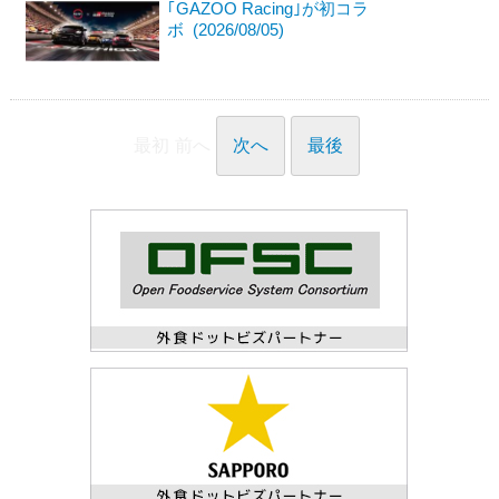
｢GAZOO Racing｣が初コラ
ボ (2026/08/05)
最初
前へ
次へ
最後