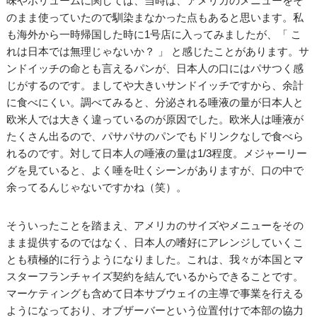
味やボリュームに関しては、当時は、アメリカのメニューをそ
のまま使っていたので馴染まなかった点もあると思います。私
も海外から一時帰国した時に1号店に入ってみましたが、「 こ
れは日本では無理じゃないか？ 」 と感じたことがあります。サ
ンドイッチの命とも言えるパンが、日本人の口にはパサつく感
じがするのです。ましてや大きいサンドイッチですから、余計
に食べにくい。調べてみると、分泌される唾液の量が日本人と
欧米人では大きく違っているのが原因でした。欧米人は唾液が
たくさん出るので、パサパサのパンでもドリンクなしで食べら
れるのです。対して日本人の唾液の量は1/3程度。メジャーリー
グを見ていると、よく唾を吐くシーンがありますが、口の中で
余ってるんじゃないですかね（笑）。
そういったことを踏まえ、アメリカのサイズやメニューをその
まま提供するのではなく、日本人の嗜好にアレンジしていくこ
とも積極的に行うようになりました。これは、我々が本国とマ
スターフランチャイズ契約を結んでいるからできることです。
マーケティングも含めて日本サブウェイの主導で事業を行える
ようになっており、オブザーバーという位置付けで本部の協力