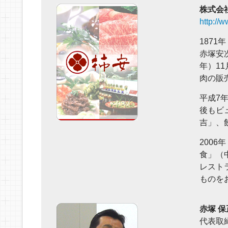
株式会
http://
187
赤塚安
年）1
肉の販
平成7
後もビ
吉」、
200
食」（
レスト
ものを
赤塚 保
代表取