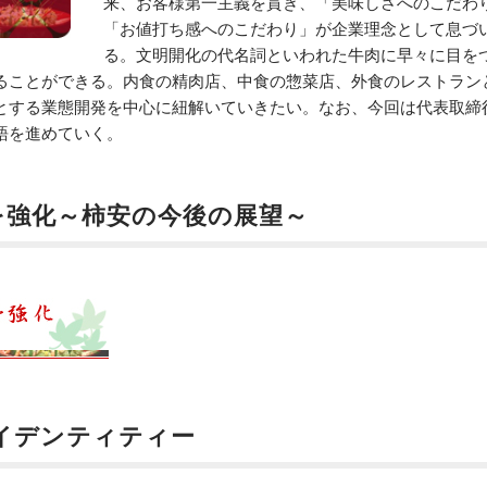
来、お客様第一主義を貫き、「美味しさへのこだわ
「お値打ち感へのこだわり」が企業理念として息づ
る。文明開化の代名詞といわれた牛肉に早々に目を
ることができる。内食の精肉店、中食の惣菜店、外食のレストラン
とする業態開発を中心に紐解いていきたい。なお、今回は代表取締
語を進めていく。
略を強化～柿安の今後の展望～
イデンティティー