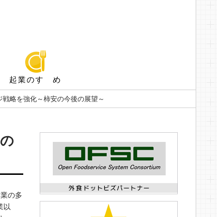
起業のすゝめ
メージ戦略を強化～柿安の今後の展望～
発の
企業の多
業以