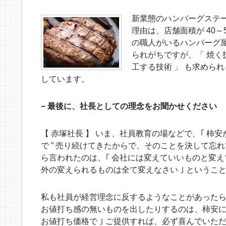
新業態のハンバーグステ
理由は、店舗面積が 40
の職人がいるハンバーグ屋
られがちですが、「 焼く技術
工する技術 」 も求めら
しています。
− 最後に、社長としての理念をお聞かせください
【 赤塚社長 】 いま、社員教育の場などで、｢ 柿
で ” 売り続けてきたからで、そのことを決して忘
ら言われたのは、｢ 会社には変えていいものと変
外の変えられるものは全て変えなさい ｣ という
私も社員が経営理念に反するようなことがあった
お値打ち感の無いものを出したりするのは、柿安に
お値打ち価格で ｣ ご提供すれば、必ず喜んでいた