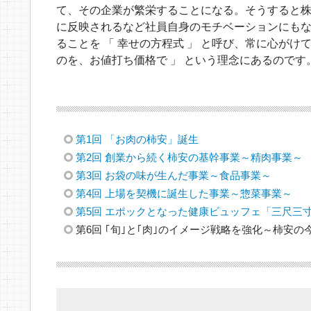
て、その企業が繁栄することになる。そうすると
に反映されるなど社員自身のモチベーションにも
ることを 「 幸せの方程式 」 と呼び、常に心がけ
のを、お値打ち価格で 」 という理念にあるのです
第1回 「お肉の柿安」誕生
第2回 創業から続く柿安の基幹事業～精肉事業～
第3回 お袋の味が生んだ事業～食品事業～
第4回 上場を契機に誕生した事業～惣菜事業～
第5回 エポックとなった健康ビュッフェ「三尺三
第6回 ｢旬｣と｢肉｣のイメージ戦略を強化～柿安の