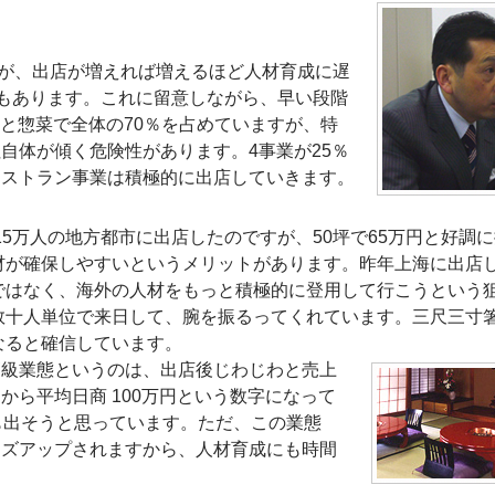
すが、出店が増えれば増えるほど人材育成に遅
 でもあります。これに留意しながら、早い段階
肉と惣菜で全体の70％を占めていますが、特
自体が傾く危険性があります。4事業が25％
レストラン事業は積極的に出店していきます。
15万人の地方都市に出店したのですが、50坪で65万円と好調
材が確保しやすいというメリットがあります。昨年上海に出店
ではなく、海外の人材をもっと積極的に登用して行こうという
数十人単位で来日して、腕を振るってくれています。三尺三寸
なると確信しています。
高級業態というのは、出店後じわじわと売上
ら平均日商 100万円という数字になって
も出そうと思っています。ただ、この業態
ーズアップされますから、人材育成にも時間