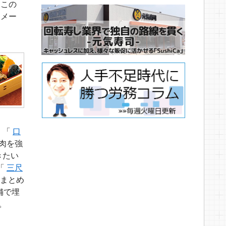
、この
イメー
 「
口
肉を強
きたい
「
三尺
をまとめ
舗で埋
。