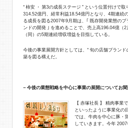
“ 柿安 ・ 第3の成長ステージ ” という位置付けで
314.52億円、経常利益18.54億円となり、4期
る成長を図る2007年9月期は、｢ 既存開発業態のブ
ンドの開発 ｣ を進めることで、売上高196.04億（
（同）の5期連続増収増益を目指している。
今後の事業展開方針としては、“ 旬の店舗ブランドの開
築を図る構えだ。
− 今後の業態戦略を中心に事業の展開についてお
【 赤塚社長 】 精肉事
といったように事業化の
では、牛肉を中心に豚・鶏
していきます。今年 200