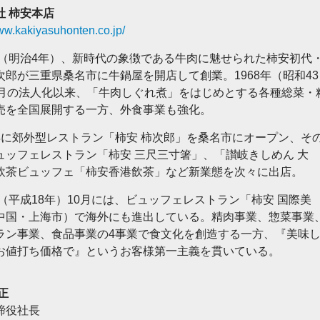
社 柿安本店
www.kakiyasuhonten.co.jp/
1年（明治4年）、新時代の象徴である牛肉に魅せられた柿安初代
次郎が三重県桑名市に牛鍋屋を開店して創業。1968年（昭和43
1月の法人化以来、「牛肉しぐれ煮」をはじめとする各種総菜・
売を全国展開する一方、外食事業も強化。
年に郊外型レストラン「柿安 柿次郎」を桑名市にオープン、そ
ュッフェレストラン「柿安 三尺三寸箸」、「讃岐きしめん 大
飲茶ビュッフェ「柿安香港飲茶」など新業態を次々に出店。
6年（平成18年）10月には、ビュッフェレストラン「柿安 国際美
中国・上海市）で海外にも進出している。精肉事業、惣菜事業
ラン事業、食品事業の4事業で食文化を創造する一方、『美味
お値打ち価格で』というお客様第一主義を貫いている。
正
締役社長