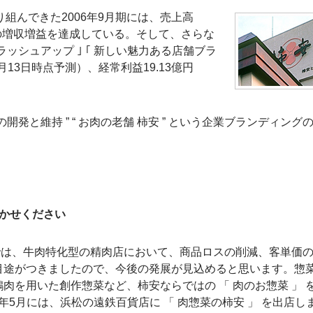
取り組んできた2006年9月期には、売上高
連続の増収増益を達成している。そして、さらな
ラッシュアップ ｣ ｢ 新しい魅力ある店舗ブラ
2月13日時点予測）、経常利益19.13億円
発と維持 ” “ お肉の老舗 柿安 ” という企業ブランディング
聞かせください
業では、牛肉特化型の精肉店において、商品ロスの削減、客単価
目途がつきましたので、今後の発展が見込めると思います。惣
肉を用いた創作惣菜など、柿安ならではの 「 肉のお惣菜 」 
7年5月には、浜松の遠鉄百貨店に 「 肉惣菜の柿安 」 を出店し