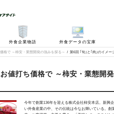
外食企業物語
外食データの宝庫
価格で ～柿安・業態開発の強みを探る～
第6回 ｢旬｣と｢肉｣のイ
お値打ち価格で ～柿安・業態開
今年で創業136年を迎える株式会社柿安本店。新興
い外食産業の中、その伝統は今なお輝いている。創