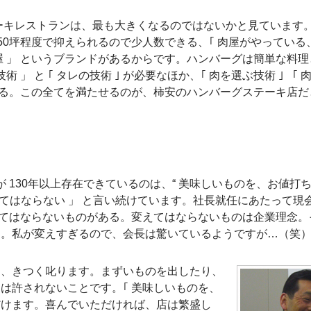
ーキレストランは、最も大きくなるのではないかと見ています
～50坪程度で抑えられるので少人数できる、｢ 肉屋がやっている
 」 というブランドがあるからです。ハンバーグは簡単な料理
 」 と ｢ タレの技術 ｣ が必要なほか、｢ 肉を選ぶ技術 ｣ 「 
れる。この全てを満たせるのが、柿安のハンバーグステーキ店だ
安が 130年以上存在できているのは、“ 美味しいものを、お値打
れてはならない 」 と言い続けています。社長就任にあたって現
えてはならないものがある。変えてはならないものは企業理念。
こと。私が変えすぎるので、会長は驚いているようですが…（笑
ら、きつく叱ります。まずいものを出したり、
は許されないことです。｢ 美味しいものを、
だけます。喜んでいただければ、店は繁盛し