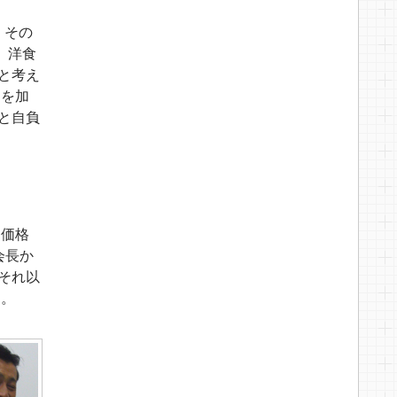
。その
、洋食
と考え
肉を加
と自負
ち価格
会長か
それ以
）。