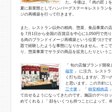
た。今後は、｢ 肉の匠 
夏に新業態としてハンバーグステーキレストラン
ジの再構築を行って行きます。
また、レストラン以外の精肉、惣菜、食品事業の店
を 7月1日から全国の百貨店を中心に1,050円で
る肉のブランドイメージ再構築という位置づけです
題で経験したような事態になりかねません。そこ
り、惣菜事業でサラダの商品を拡充したりという
「 旬の店舗ブランド開発
福堂
」 に注力、レスト
く打ち出しますが、万一
と思います。この方針に
三寸箸
」 「
柿安精肉店
」
て出せるようになってきたのです。施設のデベロッ
めてくれる ｣ 「 顔をいくつも持つことによって