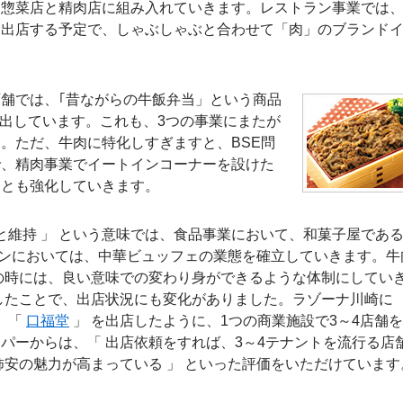
｣ を惣菜店と精肉店に組み入れていきます。レストラン事業では
を出店する予定で、しゃぶしゃぶと合わせて「肉」のブランド
舗では、｢昔ながらの牛飯弁当」という商品
売り出しています。これも、3つの事業にまたが
。ただ、牛肉に特化しすぎますと、BSE問
で、精肉事業でイートインコーナーを設けた
ことも強化していきます。
と維持 」 という意味では、食品事業において、和菓子屋である
ランにおいては、中華ビュッフェの業態を確立していきます。牛
の時には、良い意味での変わり身ができるような体制にしてい
したことで、出店状況にも変化がありました。ラゾーナ川崎に 
 「
口福堂
」 を出店したように、1つの商業施設で3～4店舗
パーからは、「 出店依頼をすれば、3～4テナントを流行る店
、柿安の魅力が高まっている 」 といった評価をいただけています