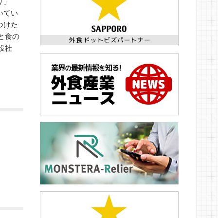
り」
いてい
つけた
と食の
役社