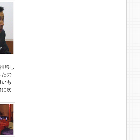
に推移し
したの
狙いも
箸に次