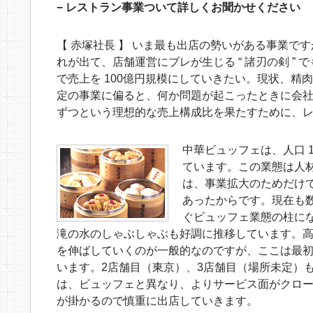
− レストラン事業ついて詳しくお聞かせください
【 赤塚社長 】 いま最も出店の勢いがある事業で
れが出て、店舗運営にブレが生じる “ 諸刃の剣 ”
で売上を 100億円規模にしていきたい。現状、精
定の事業に偏ると、何か問題が起こったときに会社
ずつという理想的な売上構成比を果たすために、
中華ビュッフェは、人口 
ています。この業態は人
は、事業拡大のためだけ
あったからです。現在も
ぐビュッフェ業態の柱に
滝の水のしゃぶしゃぶも好調に推移しています。
を伸ばしていくのが一般的なのですが、ここは最初か
います。2店舗目（東京）、3店舗目（場所未定）
は、ビュッフェと異なり、よりサービス面がクロ
が掛かるので慎重に出店していきます。