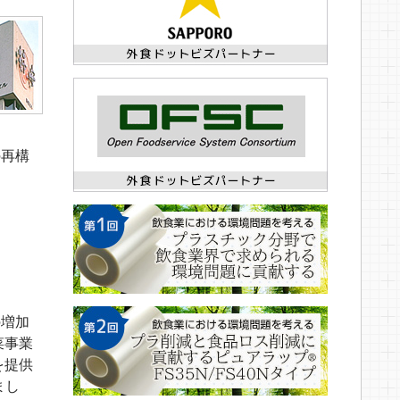
の再構
の増加
菜事業
を提供
まし