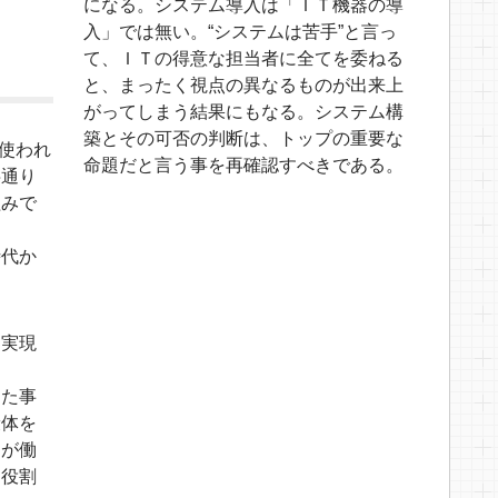
になる。システム導入は「ＩＴ機器の導
入」では無い。“システムは苦手”と言っ
て、ＩＴの得意な担当者に全てを委ねる
と、まったく視点の異なるものが出来上
がってしまう結果にもなる。システム構
築とその可否の判断は、トップの重要な
が使われ
命題だと言う事を再確認すべきである。
字通り
組みで
時代か
を実現
えた事
康体を
」が働
き役割