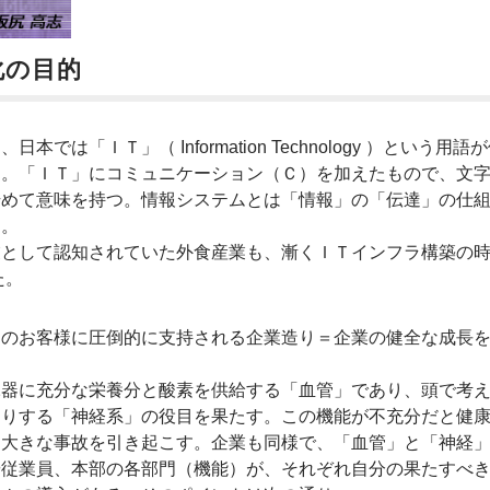
化の目的
「ＩＴ」（ Information Technology ）という用語
る。「ＩＴ」にコミュニケーション（Ｃ）を加えたもので、文
始めて意味を持つ。情報システムとは「情報」の「伝達」の仕
る。
業として認知されていた外食産業も、漸くＩＴインフラ構築の
た。
くのお客様に圧倒的に支持される企業造り＝企業の健全な成長
臓器に充分な栄養分と酸素を供給する「血管」であり、頭で考
たりする「神経系」の役目を果たす。この機能が不充分だと健
、大きな事故を引き起こす。企業も同様で、「血管」と「神経
や従業員、本部の各部門（機能）が、それぞれ自分の果たすべ