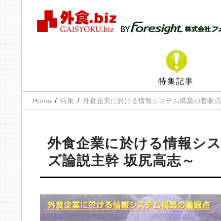
特集記事
Home
特集
外食企業に於ける情報システム構築の着眼点
外食企業に於ける情報シス
ズ論説主幹 坂尻高志～