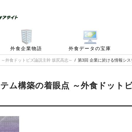
外食企業物語
外食データの宝庫
 ～外食ドットビズ論説主幹 坂尻高志～
第3回 企業に於ける情報シ
テム構築の着眼点 ～外食ドット