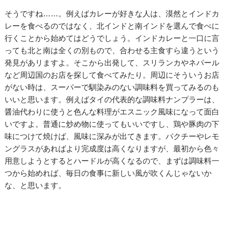
そうですね……。例えばカレーが好きな人は、漠然とインドカ
レーを食べるのではなく、北インドと南インドを選んで食べに
行くことから始めてはどうでしょう。インドカレーと一口に言
っても北と南は全くの別もので、合わせる主食すら違うという
発見があリますよ。そこから出発して、スリランカやネパール
など周辺国のお店を探して食べてみたり。周辺にそういうお店
がない時は、スーパーで馴染みのない調味料を買ってみるのも
いいと思います。例えばタイの代表的な調味料ナンプラーは、
醤油代わりに使うと色んな料理がエスニック風味になって面白
いですよ。普通に炒め物に使ってもいいですし、鶏や豚肉の下
味につけて焼けば、風味に深みが出てきます。パクチーやレモ
ングラスがあればより完成度は高くなりますが、最初から色々
用意しようとするとハードルが高くなるので、まずは調味料一
つから始めれば、毎日の食事に新しい風が吹くんじゃないか
な、と思います。