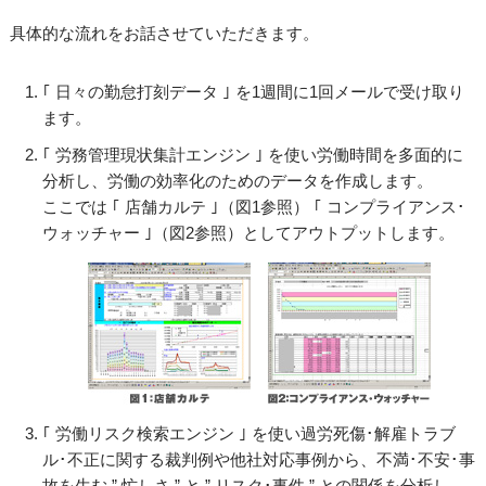
具体的な流れをお話させていただきます。
｢ 日々の勤怠打刻データ ｣ を1週間に1回メールで受け取り
ます。
｢ 労務管理現状集計エンジン ｣ を使い労働時間を多面的に
分析し、労働の効率化のためのデータを作成します。
ここでは ｢ 店舗カルテ ｣（図1参照） ｢ コンプライアンス･
ウォッチャー ｣（図2参照）としてアウトプットします。
｢ 労働リスク検索エンジン ｣ を使い過労死傷･解雇トラブ
ル･不正に関する裁判例や他社対応事例から、不満･不安･事
故を生む ” 忙しさ ” と ” リスク･事件 ” との関係を分析し、