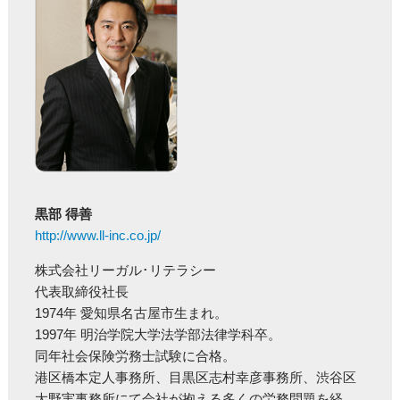
黒部 得善
http://www.ll-inc.co.jp/
株式会社リーガル･リテラシー
代表取締役社長
1974年 愛知県名古屋市生まれ。
1997年 明治学院大学法学部法律学科卒。
同年社会保険労務士試験に合格。
港区橋本定人事務所、目黒区志村幸彦事務所、渋谷区
大野実事務所にて会社が抱える多くの労務問題を経