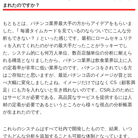
まれたのですか？
もともとは、パチンコ業界最大手の方からアイデアをもらいま
した。｢ 毎週タイムカードを見ているのならついでにこんな分
析もできない？ ｣ といった感じです。最初にロームセキュリテ
ィを入れてくれたのがその最大手だったことがラッキーでし
た。システム的にも何万人単位、数百店舗単位の分析に耐えら
れる構造となりましたから。パチンコ業界は飲食業界以上に人
の定着率が非常に低い業界なのです。パチンコをされている方
はご存知だと思いますが、最近パチンコ店のイメージが昔と比
べ大幅に変化しましたよね。イメージだけではなく CS（顧客満
足）にも力を入れないと生き残れないのです。CS向上のために
はサービスが必要である。高品質なサービスを提供するには人
材の定着が必要であるというところから様々な視点の分析帳票
が生まれたのです。
これらのシステムはすべて社内で開発したもので、結果、いつ
でもどんな分析を追加することも可能な体制となっています。