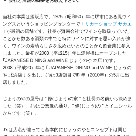
－ 会社と店舗の概要をお教え下さい。
当社の本業は酒販店で、1975（昭和50）年に堺市にある鳳ウイ
ングスというショッピングセンターで ｢
リカーショップ サカエ
｣ が最初の店舗です。社長が貿易会社でワインを取扱っていた
ことから数ある酒類の中でも特にワインに対する思い入れが強
く、ワインの素晴らしさを広めたいとのことから飲食業に参入
しました。最初が2003（平成15）年に淀屋橋にオープンした
｢JAPANESE DINING and WINE じょうのや 本店｣です。
2008（平成20）年に ｢ JAPANESE DINING and WINE じょうの
や 北浜店 ｣ を出し、J’sは3店舗目で昨年（2010年）の5月に出
店しました。
じょうのやの屋号は ” 條(じょう)の家 ” と社長の名前から決めま
した（笑）。J’sはご想像の通り、” 條(じょう)の ” とイニシャル
からです（笑）。
J’sは店名が違っても基本的にじょうのやとコンセプトは同じ