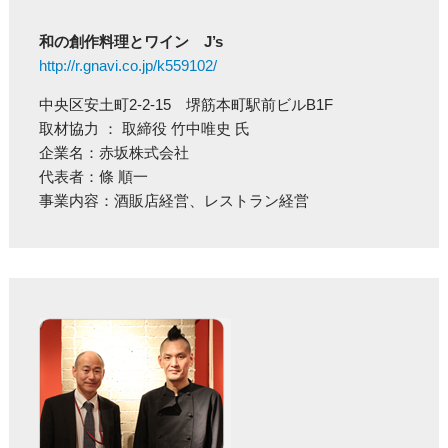
和の創作料理とワイン J’s
http://r.gnavi.co.jp/k559102/
中央区安土町2-2-15 堺筋本町駅前ビルB1F
取材協力 ： 取締役 竹中唯史 氏
企業名：赤坂株式会社
代表者：條 順一
事業内容：酒販店経営、レストラン経営