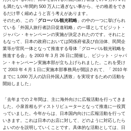
も満たない年間約 500 万人に過ぎない事から、その格差をでき
るだけ早く縮めようと言う考えがあります。
そのため、この「
グローバル観光戦略
」の中の一つに挙げられ
ている「外国人旅行者訪日促進戦略」の一環としてビジット・
ジャパン・キャンペーンの実施が決定されたのです。それにと
もなって、日本の政府においては関係府省及び自治体、民間企
業等が官民一体となって推進する母体「グローバル観光戦略を
推進する会」を 2003 年 3 月 26 日に開催し、ビジット・ジャパ
ン・キャンペーン実施本部が立ち上げられました。これを受け
て 2003 年 4 月 1 日に実施本部事務局が開設されて、「 2010 年
までに 1,000 万人の訪日外国人誘致」を実現するための活動を
開始しました」
「去年までの 2 年間は、主に海外向けに広報活動を行ってきま
した。小泉首相もディストリビューターとなって推進に一役買
っていました。今年からは、日本国内向けに広報活動を行って
いきます。これは日本のお店に対して、どのように対応したら
よいのかを説明していくことです。具体的な活動としては、日