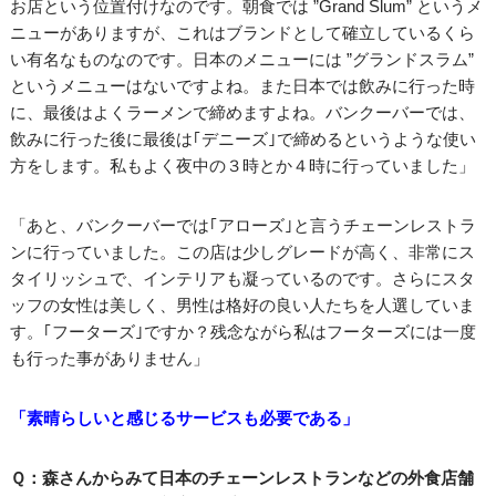
お店という位置付けなのです。朝食では ”Grand Slum” というメ
ニューがありますが、これはブランドとして確立しているくら
い有名なものなのです。日本のメニューには ”グランドスラム”
というメニューはないですよね。また日本では飲みに行った時
に、最後はよくラーメンで締めますよね。バンクーバーでは、
飲みに行った後に最後は｢デニーズ｣で締めるというような使い
方をします。私もよく夜中の３時とか４時に行っていました」
「あと、バンクーバーでは｢アローズ｣と言うチェーンレストラ
ンに行っていました。この店は少しグレードが高く、非常にス
タイリッシュで、インテリアも凝っているのです。さらにスタ
ッフの女性は美しく、男性は格好の良い人たちを人選していま
す。｢フーターズ｣ですか？残念ながら私はフーターズには一度
も行った事がありません」
「素晴らしいと感じるサービスも必要である」
Ｑ：森さんからみて日本のチェーンレストランなどの外食店舗