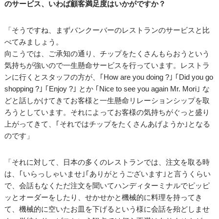
のサービス、いわば顧客満足度はいかがですか？
「そうですね、まずバンクーバーのレストランのサービスと比
べてみましょう。
向こうでは、ご承知の通り、チップをたくさんもらおうという
気持ちが強いので一生懸命サービスを行っています。レストラ
ンに行くとスタッフの方が、｢How are you doing ?｣ ｢Did you go
shopping ?｣ ｢Enjoy ?｣ とか ｢Nice to see you again Mr. Mori｣ な
どと話しかけてきてお客様と一生懸命リレーションシップを取
ろうとしています。それによってお客様の気持ちがぐっと盛り
上がってきて、｢それではチップをたくさんあげようか｣となる
のです」
「それに対して、日本の多くのレストランでは、注文を取る時
は、｢いらっしゃいませ｣｢ありがとうございます｣と言うくらい
で、会話もなくただ注文を聞いてハンディターミナルでピッピ
ッとオーダーをしたり、せかせかと機械的に料理を持ってき
て、機械的に空いたお皿を下げるという様に会話を殆どしませ