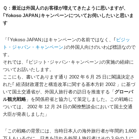
Ｑ：最近は外国人のお客様が増えてきたように思いますが、
｢Yokoso JAPAN｣キャンペーンについてお伺いしたいと思いま
す
「｢Yokoso JAPAN｣はキャンペーンの名前ではなく、｢
ビジッ
ト・ジャパン・キャンペーン
｣の外国人向けのいわば標語なので
す。
それでは、｢ビジット･ジャパン･キャンペーン｣の実施の経緯に
ついてお話いたします。
ここにも、書いてあります通り 2002 年 6 月 25 日に閣議決定さ
れた｢ 経済財政運営と構造改革に関する基本方針 2002 」に基づ
いて国土交通省が、外国人旅行者の訪日を推進する「
グローバ
ル観光戦略
」を関係府省と協力して策定しました。この戦略に
ついては、 2002 年 12 月 24 日の閣僚懇談会において国土交通
大臣が発表しました」
「この戦略の背景には、当時日本人の海外旅行者が年間約 1,600
万人もいるのに、日本を訪れる外国人旅行者はその 3 分の 1 に