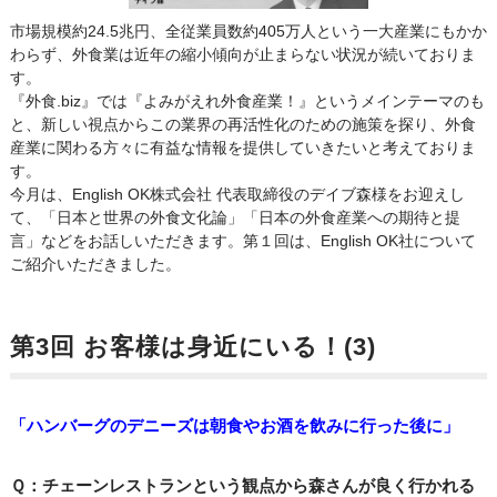
市場規模約24.5兆円、全従業員数約405万人という一大産業にもかか
わらず、外食業は近年の縮小傾向が止まらない状況が続いておりま
す。
『外食.biz』では『よみがえれ外食産業！』というメインテーマのも
と、新しい視点からこの業界の再活性化のための施策を探り、外食
産業に関わる方々に有益な情報を提供していきたいと考えておりま
す。
今月は、English OK株式会社 代表取締役のデイブ森様をお迎えし
て、「日本と世界の外食文化論」「日本の外食産業への期待と提
言」などをお話しいただきます。第１回は、English OK社について
ご紹介いただきました。
第3回 お客様は身近にいる！(3)
「ハンバーグのデニーズは朝食やお酒を飲みに行った後に」
Ｑ：チェーンレストランという観点から森さんが良く行かれる