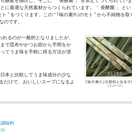
糖蜜を抽出し、そこに 「 発酵菌 」 を加えてつくられてい
とに最適な天然素材からつくられています。「 発酵菌 」 とい
 ” をつくります。この “ ｢味の素®｣のモト ” から不純物を取
 なのです。
使われるのが一般的となりましたが、
今まで昆布やかつお節から手間をか
使ってうま味を手軽に得る方法が浸
、日本と比較してうま味成分の少な
加えるだけで、おいしいスープになるよ
味調味料
プ①