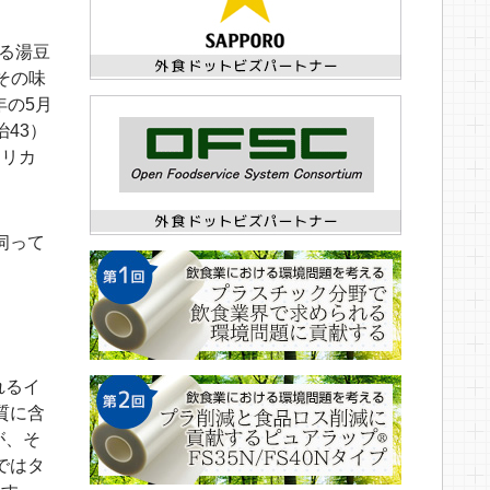
べる湯豆
その味
年の5月
治43）
フリカ
伺って
れるイ
質に含
が、そ
ではタ