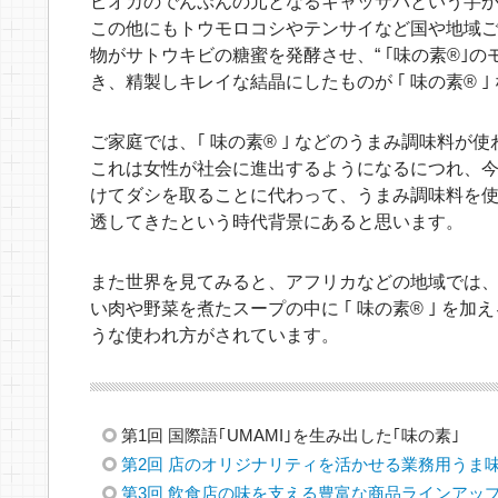
ピオカのでんぷんの元となるキャッサバという芋から
この他にもトウモロコシやテンサイなど国や地域ご
物がサトウキビの糖蜜を発酵させ、“ ｢味の素®｣のモト
き、精製しキレイな結晶にしたものが ｢ 味の素® ｣
ご家庭では、｢ 味の素® ｣ などのうまみ調味料が
これは女性が社会に進出するようになるにつれ、
けてダシを取ることに代わって、うまみ調味料を
透してきたという時代背景にあると思います。
また世界を見てみると、アフリカなどの地域では
い肉や野菜を煮たスープの中に ｢ 味の素® ｣ を
うな使われ方がされています。
第1回 国際語｢UMAMI｣を生み出した｢味の素｣
第2回 店のオリジナリティを活かせる業務用うま
第3回 飲食店の味を支える豊富な商品ラインアッ