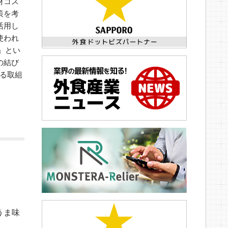
材コス
策を考
活用し
使われ
」とい
の結び
る取組
うま味