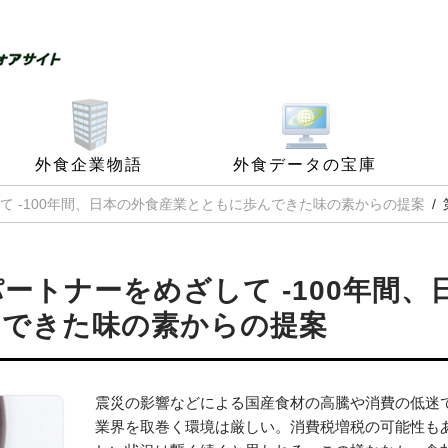
外食企業物語
外食データの宝庫
 -100年間、日本の外食産業とともに歩んできた味の素からの提案
トナーをめざして -100年間、
んできた味の素からの提案
震災の影響などによる国産食材の高騰や消費の低迷
業界を取巻く環境は厳しい。消費税増税の可能性も