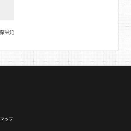
藤栄紀
トマップ