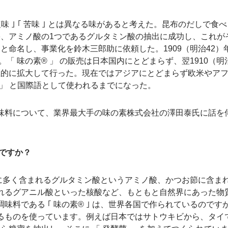
 ｢ 塩味 ｣ ｢ 苦味 ｣ とは異なる味があると考えた。昆布のだしで食
、アミノ酸の1つであるグルタミン酸の抽出に成功し、これが
｣ と命名し、事業化を鈴木三郎助に依頼した。1909（明治42）
。「 味の素® 」 の販売は日本国内にとどまらず、翌1910（明
極的に拡大して行った。現在ではアジアにとどまらず欧米やア
MI 」 と国際語として使われるまでになった。
味料について、業界最大手の味の素株式会社の澤田泰氏に話を
何ですか？
布に多く含まれるグルタミン酸というアミノ酸、かつお節に含ま
れるグアニル酸といった核酸など、もともと自然界にあった物
味料である ｢ 味の素® ｣ は、世界各国で作られているのです
るものを使っています。例えば日本ではサトウキビから、タイ