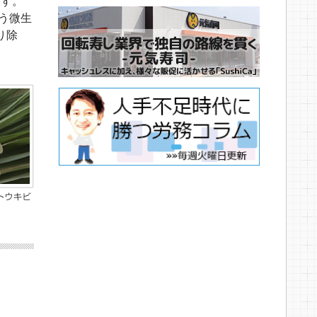
ます。
う微生
り除