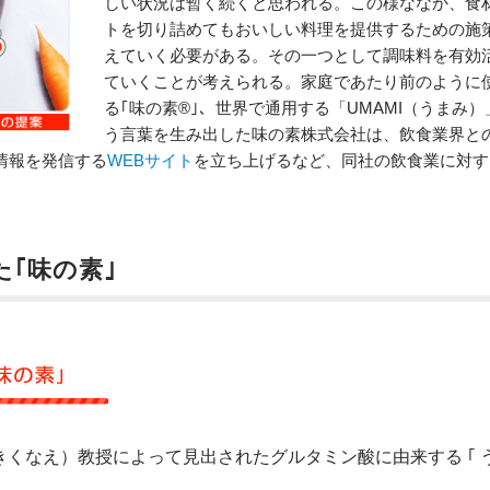
しい状況は暫く続くと思われる。この様ななか、食
トを切り詰めてもおいしい料理を提供するための施
えていく必要がある。その一つとして調味料を有効
ていくことが考えられる。家庭であたり前のように
る｢味の素®｣、世界で通用する「UMAMI（うまみ）
う言葉を生み出した味の素株式会社は、飲食業界と
情報を発信する
WEBサイト
を立ち上げるなど、同社の飲食業に対す
。
た｢味の素｣
（きくなえ）教授によって見出されたグルタミン酸に由来する ｢ 
。