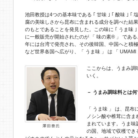
池田教授は4つの基本味である ｢ 甘味 ｣ ｢ 酸味 ｣
腐の美味しさから昆布に含まれる成分を調べた結果
のもとであることを発見した。この味に ｢ うま味 
に一般販売が開始されたのが 「 味の素® 」 である
年には台湾で発売され、その後韓国、中国へと積
など世界各国へ広がり、「 うま味 」 は 「 UMA
ここからは、うまみ調
いく。
－ うまみ調味料とは
「 うま味 」 は、昆
ノシン酸や椎茸に含ま
まれています。うま味調
の国、地域で収穫でき