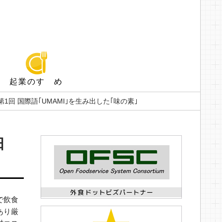
起業のすゝめ
第1回 国際語｢UMAMI｣を生み出した｢味の素｣
日
で飲食
あり厳