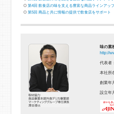
第4回 飲食店の味を支える豊富な商品ラインアッ
第5回 商品と共に情報の提供で飲食店をサポート
味の素
http://
代表者
本社所
創業年月
設立年月