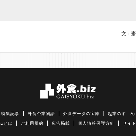
文：齋
特集記事
外食企業物語
外食データの宝庫
起業のすゝめ
izとは
ご利用規約
広告掲載
個人情報保護方針
サイ