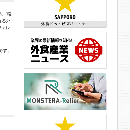
ム（略
れる外
ファレ
です。