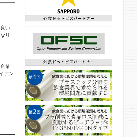
が良い
になり
食企業
イアン