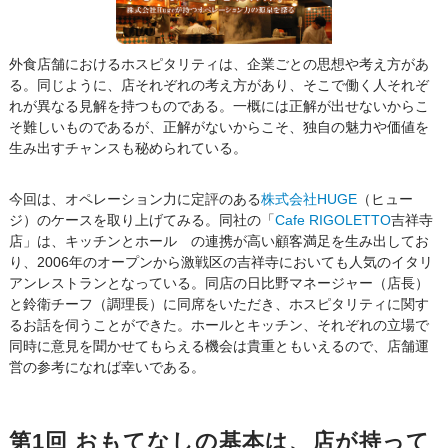
外食店舗におけるホスピタリティは、企業ごとの思想や考え方があ
る。同じように、店それぞれの考え方があり、そこで働く人それぞ
れが異なる見解を持つものである。一概には正解が出せないからこ
そ難しいものであるが、正解がないからこそ、独自の魅力や価値を
生み出すチャンスも秘められている。
今回は、オペレーション力に定評のある
株式会社HUGE
（ヒュー
ジ）のケースを取り上げてみる。同社の「
Cafe RIGOLETTO
吉祥寺
店」は、キッチンとホール の連携が高い顧客満足を生み出してお
り、2006年のオープンから激戦区の吉祥寺においても人気のイタリ
アンレストランとなっている。同店の日比野マネージャー（店長）
と鈴衛チーフ（調理長）に同席をいただき、ホスピタリティに関す
るお話を伺うことができた。ホールとキッチン、それぞれの立場で
同時に意見を聞かせてもらえる機会は貴重ともいえるので、店舗運
営の参考になれば幸いである。
第1回 おもてなしの基本は、店が持って