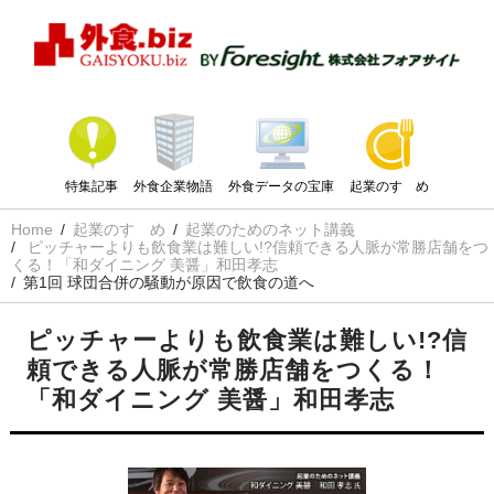
特集記事
外食企業物語
外食データの宝庫
起業のすゝめ
Home
起業のすゝめ
起業のためのネット講義
ピッチャーよりも飲食業は難しい!?信頼できる人脈が常勝店舗をつ
くる！「和ダイニング 美醤」和田孝志
第1回 球団合併の騒動が原因で飲食の道へ
ピッチャーよりも飲食業は難しい!?信
頼できる人脈が常勝店舗をつくる！
「和ダイニング 美醤」和田孝志